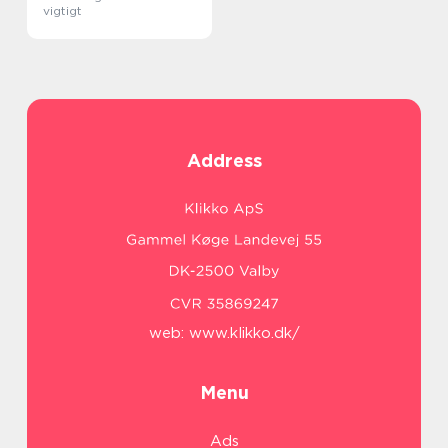
vigtigt
Address
web:
www.klikko.dk/
Menu
Ads