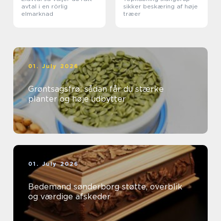
avtal i en rörlig
sikker beskæring af høje
elmarknad
træer
01. July 2026
Grøntsagsfrø: sådan får du stærke
planter og høje udbytter
01. July 2026
Bedemand sønderborg støtte, overblik
og værdige afskeder