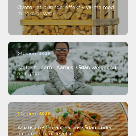
Ovntørret brænde: effektiv varme med
mindre besvær
04. June 2026
Briller til børn i Aarhus: sådan vælger du
de rigtige
02. June 2026
Asiatisk restaurant aarhus sådan finder
du den rette oplevelse