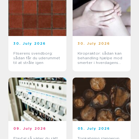
30. July 2026
30. July 2026
Fliserens svendborg:
Kiropraktor: sådan kan
sådan får du uderummet
behandling hjælpe mod
til at stråle igen
smerter i hverdagens
bevægelser
09. July 2026
05. July 2026
Elavtal så väljer du rätt
Topkabning slangerup