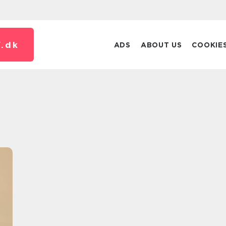
.
dk
ADS
ABOUT US
COOKIE