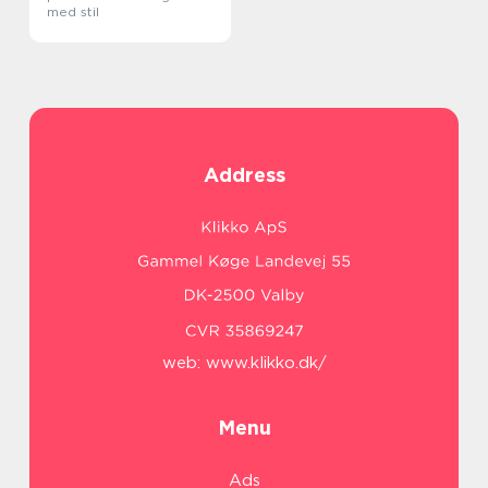
med stil
Address
web:
www.klikko.dk/
Menu
Ads