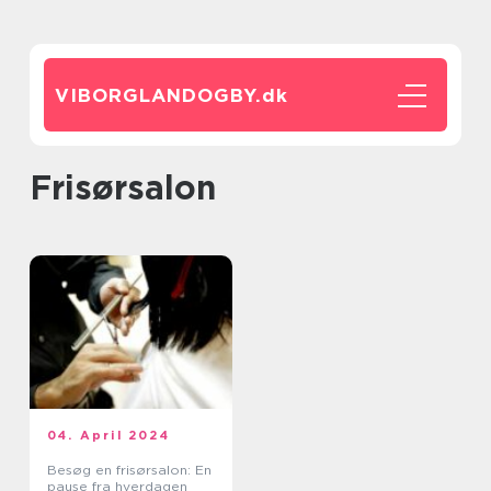
VIBORGLANDOGBY.
dk
frisørsalon
04. April 2024
Besøg en frisørsalon: En
pause fra hverdagen