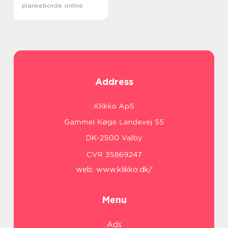
plankeborde online
Address
web:
www.klikko.dk/
Menu
Ads