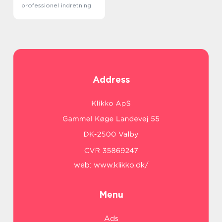
professionel indretning
Address
web:
www.klikko.dk/
Menu
Ads