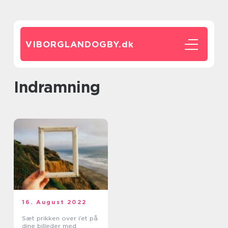
VIBORGLANDOGBY.
dk
indramning
16. August 2022
Sæt prikken over i’et på
dine billeder med