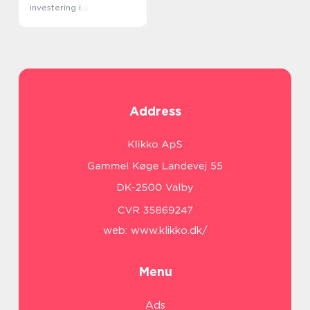
investering i
vedligeholdelse og
tryghed
Address
web:
www.klikko.dk/
Menu
Ads