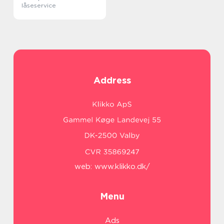
låseservice
Address
web:
www.klikko.dk/
Menu
Ads