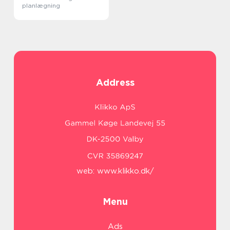
planlægning
Address
web:
www.klikko.dk/
Menu
Ads