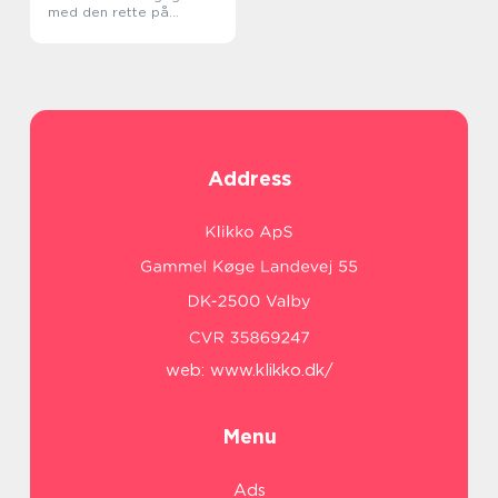
med den rette på
opgaven
Address
web:
www.klikko.dk/
Menu
Ads