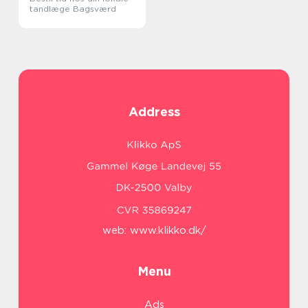
tandlæge Bagsværd
Address
web:
www.klikko.dk/
Menu
Ads