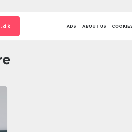
.
dk
ADS
ABOUT US
COOKIE
re