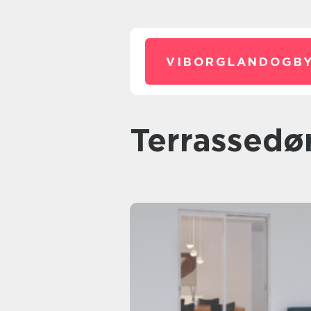
VIBORGLANDOGBY
terrassedø