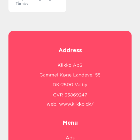
i Tårnby
Address
web:
www.klikko.dk/
Menu
Ads