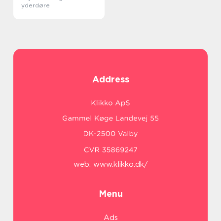
yderdøre
Address
web:
www.klikko.dk/
Menu
Ads