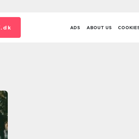
.
dk
ADS
ABOUT US
COOKIE