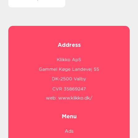
Address
web:
www.klikko.dk/
Menu
Ads