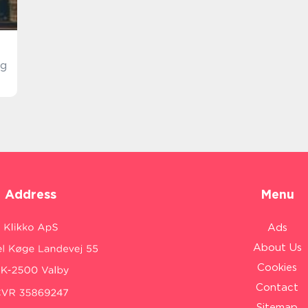
ng
Address
Menu
Ads
About Us
Cookies
Contact
Sitemap