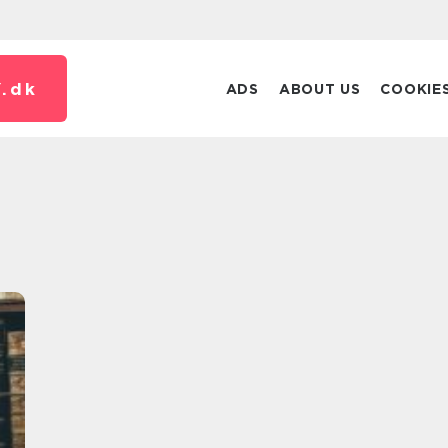
.
dk
ADS
ABOUT US
COOKIE