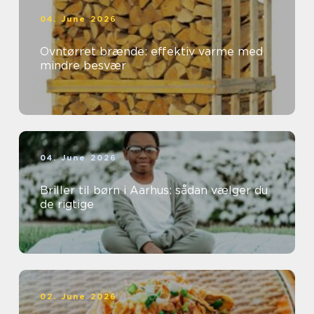
04. June 2026
Ovntørret brænde: effektiv varme med
mindre besvær
04. June 2026
Briller til børn i Aarhus: sådan vælger du
de rigtige
02. June 2026