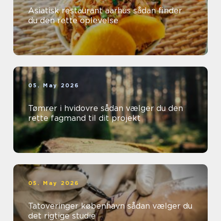
Asiatisk restaurant aarhus sådan finder
du den rette oplevelse
05. May 2026
Tømrer i hvidovre sådan vælger du den
rette fagmand til dit projekt
05. May 2026
Tatoveringer københavn sådan vælger du
det rigtige studie