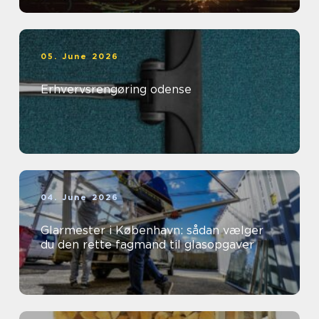
05. June 2026
Erhvervsrengøring odense
04. June 2026
Glarmester i København: sådan vælger
du den rette fagmand til glasopgaver