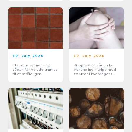
30. July 2026
30. July 2026
Fliserens svendborg:
Kiropraktor: sådan kan
sådan får du uderummet
behandling hjælpe mod
til at stråle igen
smerter i hverdagens
bevægelser