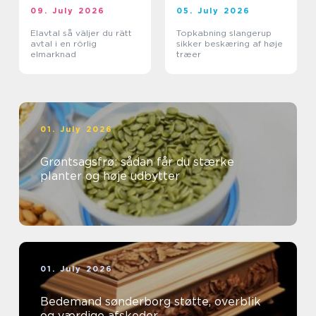
09. July 2026
05. July 2026
Elavtal så väljer du rätt
Topkabning slangerup
avtal i en rörlig
sikker beskæring af høje
elmarknad
træer
01. July 2026
Grøntsagsfrø: sådan får du stærke
planter og høje udbytter
01. July 2026
Bedemand sønderborg støtte, overblik
og værdige afskeder