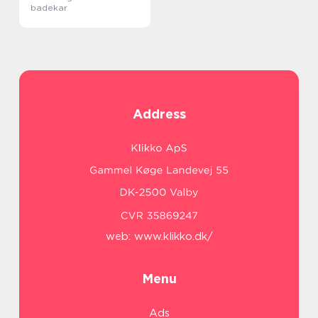
badekar
Address
web:
www.klikko.dk/
Menu
Ads