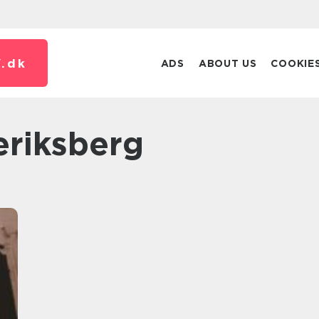
.
dk
ADS
ABOUT US
COOKIE
deriksberg