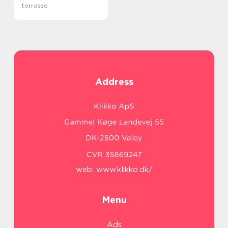
terrasse
Address
web:
www.klikko.dk/
Menu
Ads