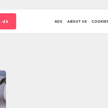
.
dk
ADS
ABOUT US
COOKIE