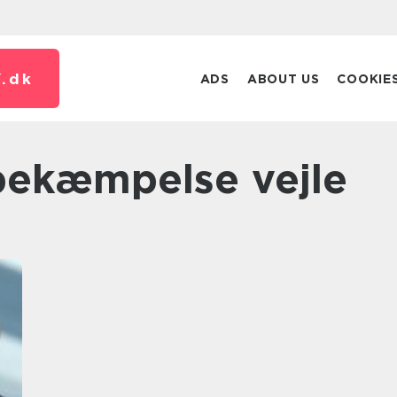
.
dk
ADS
ABOUT US
COOKIE
bekæmpelse vejle