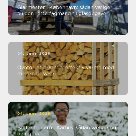
Glarmester i København: sådan vælger
du den rette fagmand til glasopgaver
04. June 2026
Ovntørret brænde: effektiv varme med
mindre besvær
04. June 2026
Briller til børn i Aarhus: sådan vælger du
de rigtige