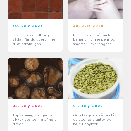
30. July 2026
30. July 2026
Fliserens svendborg:
Kiropraktor: sådan kan
sådan får du uderummet
behandling hjælpe mod
til at stråle igen
smerter i hverdagens
bevægelser
05. July 2026
01. July 2026
Topkabning slangerup
Grøntsagsfrø: sådan får
sikker beskæring af høje
du stærke planter og
træer
høje udbytter