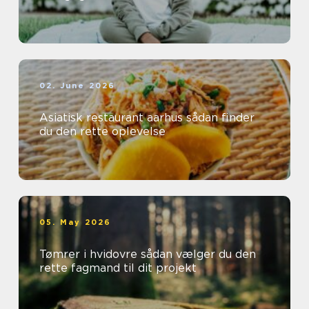
02. June 2026
Asiatisk restaurant aarhus sådan finder
du den rette oplevelse
05. May 2026
Tømrer i hvidovre sådan vælger du den
rette fagmand til dit projekt