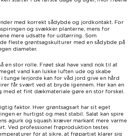
ynder med korrekt sådybde og jordkontakt. For
mspiringen og svækker planterne, mens for
øene mere udsatte for udtørring. Som
 de fleste grøntsagskulturer med en sådybde på
egen diameter.
 en stor rolle. Frøet skal have vand nok til at
r meget vand kan lukke luften ude og skabe
t i tunge lerjorde kan for våd jord give en hård
rer får svært ved at bryde igennem. Her kan en
g med et fint dækmateriale gøre en stor forskel.
gtig faktor. Hver grøntsagsart har sit eget
ngen er hurtigst og mest stabil. Salat kan spire
mens agurk og squash kræver markant mere varme
rt. Ved professionel frøproduktion testes
emperaturer for at sikre, at frøpartiet klarer sig