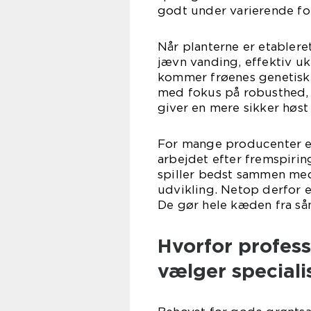
godt under varierende fo
Når planterne er etableret
jævn vanding, effektiv u
kommer frøenes genetiske 
med fokus på robusthed, t
giver en mere sikker høst 
For mange producenter er
arbejdet efter fremspirin
spiller bedst sammen med 
udvikling. Netop derfor e
De gør hele kæden fra sån
Hvorfor profes
vælger speciali