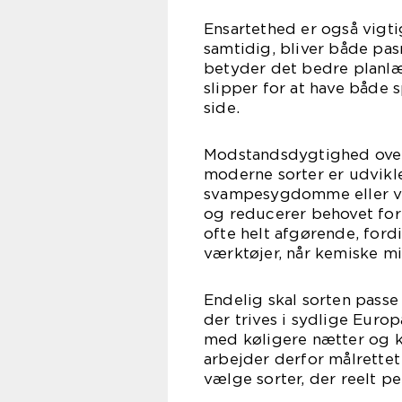
Ensartethed er også vigti
samtidig, bliver både pas
betyder det bedre planlæg
slipper for at have båd
side.
Modstandsdygtighed over
moderne sorter er udvikle
svampesygdomme eller vir
og reducerer behovet for
ofte helt afgørende, fordi
værktøjer, når kemiske mi
Endelig skal sorten passe
der trives i sydlige Euro
med køligere nætter og k
arbejder derfor målrettet
vælge sorter, der reelt p