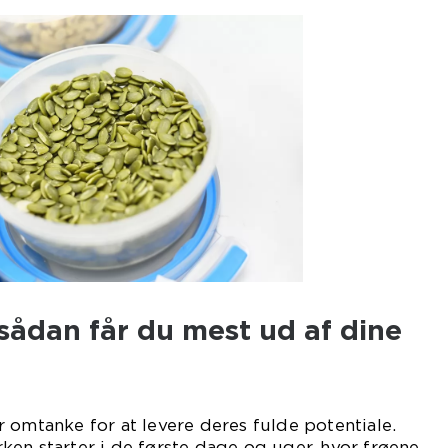
: sådan får du mest ud af dine
 omtanke for at levere deres fulde potentiale.
en starter i de første dage og uger, hvor frøene