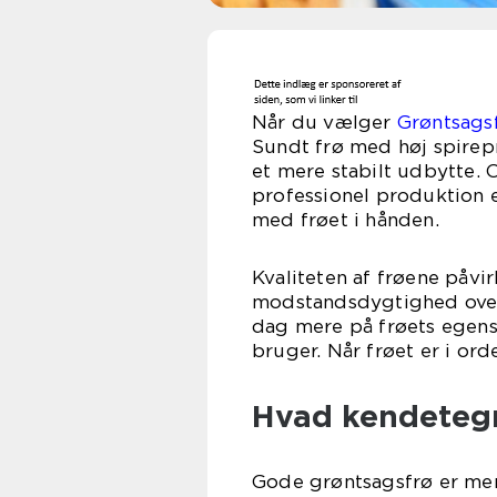
Når du vælger
Grøntsags
Sundt frø med høj spirepr
et mere stabilt udbytte. 
professionel produktion e
med frøet i hånden.
Kvaliteten af frøene påvir
modstandsdygtighed over
dag mere på frøets egens
bruger. Når frøet er i ord
Hvad kendetegn
Gode grøntsagsfrø er mere