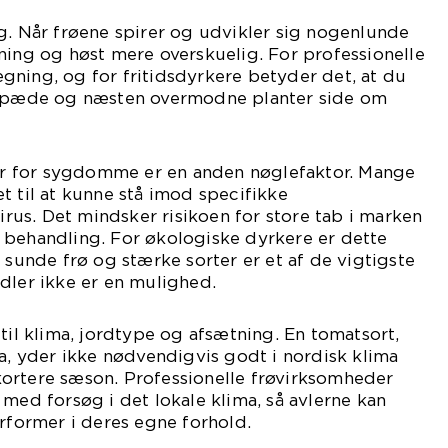
g. Når frøene spirer og udvikler sig nogenlunde
ning og høst mere overskuelig. For professionelle
ning, og for fritidsdyrkere betyder det, at du
e spæde og næsten overmodne planter side om
 for sygdomme er en anden nøglefaktor. Mange
t til at kunne stå imod specifikke
us. Det mindsker risikoen for store tab i marken
 behandling. For økologiske dyrkere er dette
 sunde frø og stærke sorter er et af de vigtigste
dler ikke er en mulighed.
 til klima, jordtype og afsætning. En tomatsort,
pa, yder ikke nødvendigvis godt i nordisk klima
ortere sæson. Professionelle frøvirksomheder
 med forsøg i det lokale klima, så avlerne kan
erformer i deres egne forhold.