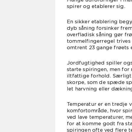
spirer og etablerer sig.
En sikker etablering beg
dyb såning forsinker fre
overfladisk såning gør fr
tommelfingerregel trives
omtrent 23 gange frøets 
Jordfugtighed spiller også
starte spiringen, men fo
iltfattige forhold. Særlig
skorpe, som de spæde spi
let harvning eller dæknin
Temperatur er en tredje vi
komfortområde, hvor spiri
ved lave temperaturer, 
for at komme godt fra sta
spiringen ofte ved flere t