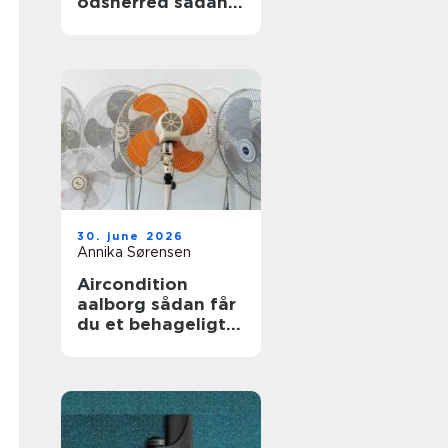
odsherred sådan
får du mest ud af
den
30. june 2026
Annika Sørensen
Aircondition
aalborg sådan får
du et behageligt
indeklima året
rundt