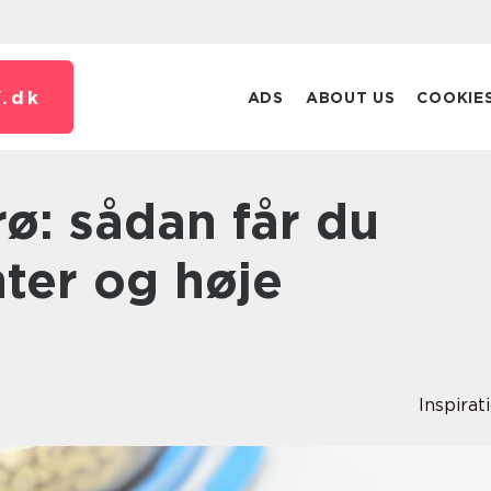
.
dk
ADS
ABOUT US
COOKIE
ter og høje
Inspirat