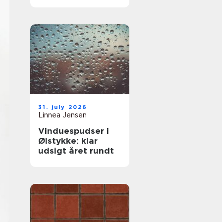
komfort og lavere
varmeregning
31. july 2026
Linnea Jensen
Vinduespudser i
Ølstykke: klar
udsigt året rundt