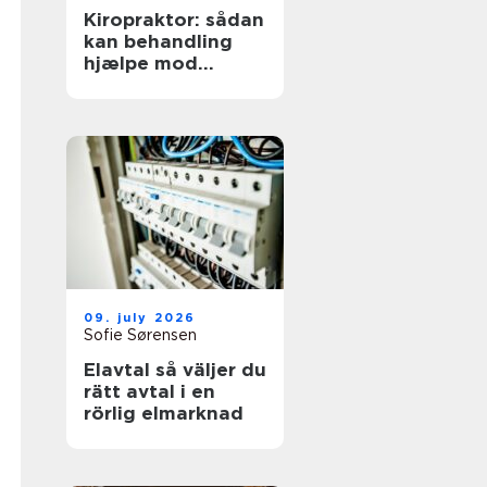
Kiropraktor: sådan
kan behandling
hjælpe mod
smerter i
hverdagens
bevægelser
09. july 2026
Sofie Sørensen
Elavtal så väljer du
rätt avtal i en
rörlig elmarknad