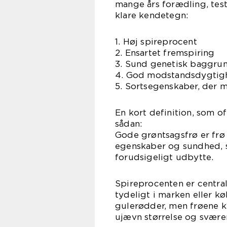
mange års forædling, test 
klare kendetegn:
1. Høj spireprocent
2. Ensartet fremspiring
3. Sund genetisk baggru
4. God modstandsdygti
5. Sortsegenskaber, der 
En kort definition, som o
sådan:
Gode grøntsagsfrø er frø
egenskaber og sundhed, s
forudsigeligt udbytte.
Spireprocenten er centra
tydeligt i marken eller k
gulerødder, men frøene ku
ujævn størrelse og svære