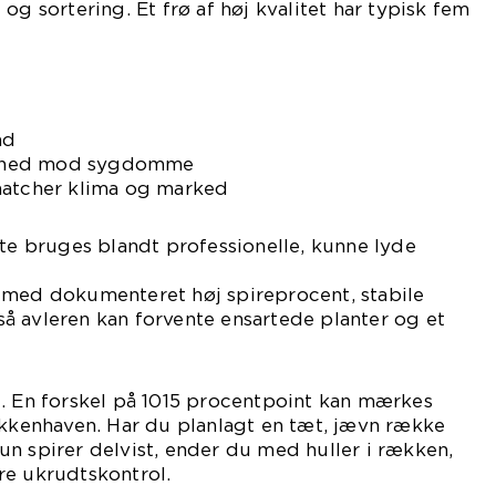
og sortering. Et frø af høj kvalitet har typisk fem
nd
ghed mod sygdomme
matcher klima og marked
fte bruges blandt professionelle, kunne lyde
 med dokumenteret høj spireprocent, stabile
å avleren kan forvente ensartede planter og et
l. En forskel på 1015 procentpoint kan mærkes
økkenhaven. Har du planlagt en tæt, jævn række
n spirer delvist, ender du med huller i rækken,
re ukrudtskontrol.