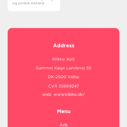
og juridisk bistand
Address
web:
www.klikko.dk/
Menu
Ads