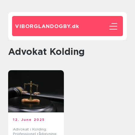
VIBORGLANDOGBY.
dk
advokat Kolding
12. June 2025
Advokat i Kolding:
Professionel rådgivning