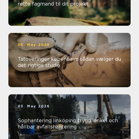
rette fagmand til dit projekt
05. May 2026
Tatoveringer københavn sådan vælger du
det rigtige studie
03. May 2026
Sophantering linköping trygg, enkel och
hållbar avfallshantering