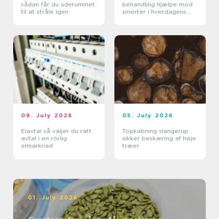
sådan får du uderummet
behandling hjælpe mod
til at stråle igen
smerter i hverdagens
bevægelser
09. July 2026
05. July 2026
Elavtal så väljer du rätt
Topkabning slangerup
avtal i en rörlig
sikker beskæring af høje
elmarknad
træer
01. July 2026