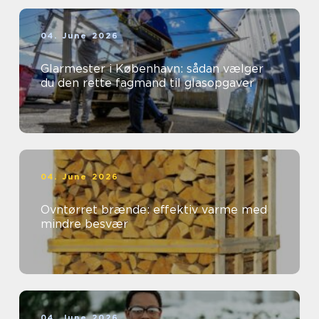
04. June 2026
Glarmester i København: sådan vælger
du den rette fagmand til glasopgaver
04. June 2026
Ovntørret brænde: effektiv varme med
mindre besvær
04. June 2026