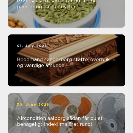
Grøntsagsfrø: sådan får du stærke
planter og høje udbytter
01. July 2026
Bedemand sønderborg støtte, overblik
og værdige afskeder
30. June 2026
Aircondition aalborg sådan får du et
behageligt indeklima året rundt