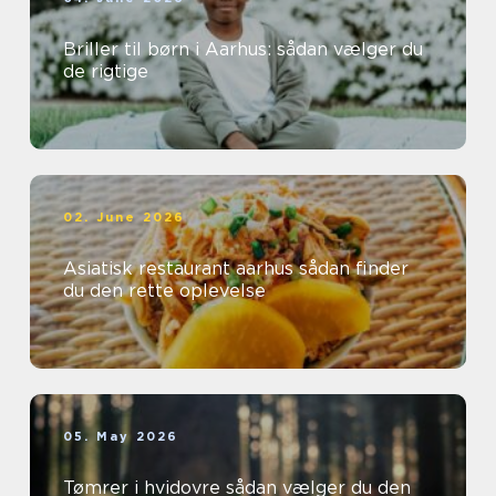
Briller til børn i Aarhus: sådan vælger du
de rigtige
02. June 2026
Asiatisk restaurant aarhus sådan finder
du den rette oplevelse
05. May 2026
Tømrer i hvidovre sådan vælger du den