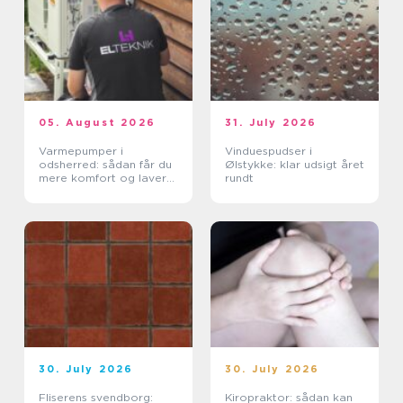
05. August 2026
31. July 2026
Varmepumper i
Vinduespudser i
odsherred: sådan får du
Ølstykke: klar udsigt året
mere komfort og lavere
rundt
varmeregning
30. July 2026
30. July 2026
Fliserens svendborg:
Kiropraktor: sådan kan