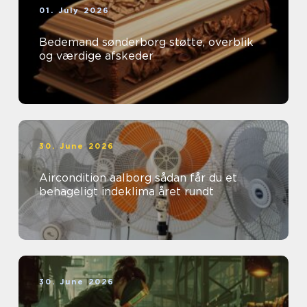
01. July 2026
Bedemand sønderborg støtte, overblik
og værdige afskeder
30. June 2026
Aircondition aalborg sådan får du et
behageligt indeklima året rundt
30. June 2026