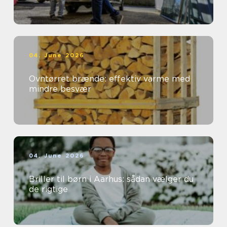
04. June 2026
Ovntørret brænde: effektiv varme med
mindre besvær
04. June 2026
Briller til børn i Aarhus: sådan vælger du
de rigtige