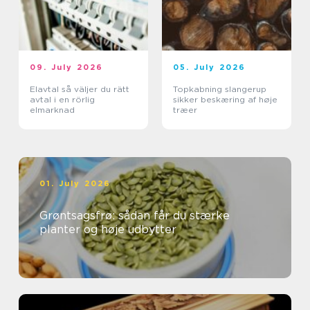
09. July 2026
05. July 2026
Elavtal så väljer du rätt
Topkabning slangerup
avtal i en rörlig
sikker beskæring af høje
elmarknad
træer
01. July 2026
Grøntsagsfrø: sådan får du stærke
planter og høje udbytter