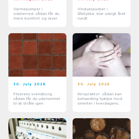
Varmepumper i
Vinduespudser i
odsherred: sådan får du
Ølstykke: klar udsigt året
mere komfort og lavere
rundt
varmeregning
30. July 2026
30. July 2026
Fliserens svendborg:
Kiropraktor: sådan kan
sådan får du uderummet
behandling hjælpe mod
til at stråle igen
smerter i hverdagens
bevægelser