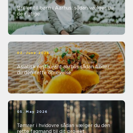
Briller til børn i Aarhus: sådan vælger du
de rigtige
02. June 2026
Asiatisk restaurant aarhus sådan finder
du den rette oplevelse
05. May 2026
Tømrer i hvidovre sådan vælger du den
rette fagmand til dit projekt