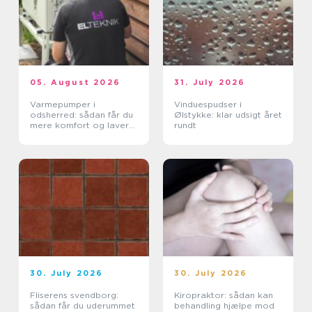
05. August 2026
31. July 2026
Varmepumper i
Vinduespudser i
odsherred: sådan får du
Ølstykke: klar udsigt året
mere komfort og lavere
rundt
varmeregning
30. July 2026
30. July 2026
Fliserens svendborg:
Kiropraktor: sådan kan
sådan får du uderummet
behandling hjælpe mod