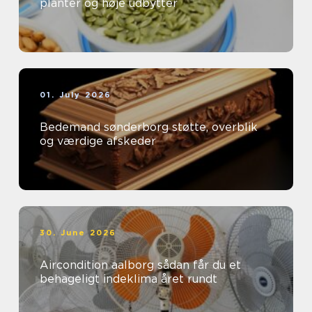
planter og høje udbytter
01. July 2026
Bedemand sønderborg støtte, overblik
og værdige afskeder
30. June 2026
Aircondition aalborg sådan får du et
behageligt indeklima året rundt