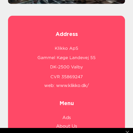
Address
web:
www.klikko.dk/
Menu
Ads
About Us