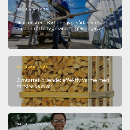
04. June 2026
Glarmester i København: sådan vælger
du den rette fagmand til glasopgaver
04. June 2026
Ovntørret brænde: effektiv varme med
mindre besvær
04. June 2026