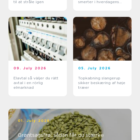
til at stråle igen
smerter i hverdagens
bevægelser
09. July 2026
05. July 2026
Elavtal så väljer du rätt
Topkabning slangerup
avtal i en rörlig
sikker beskæring af høje
elmarknad
træer
01. July 2026
Grøntsagsfrø: sådan får du stærke