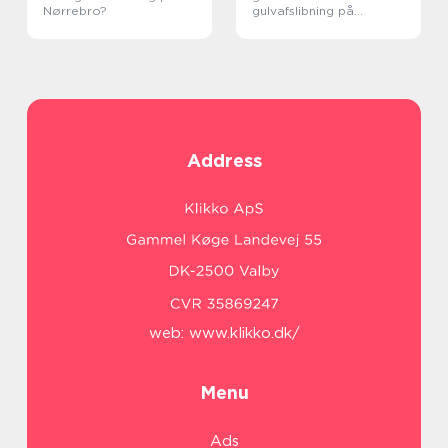
Nørrebro?
gulvafslibning på
Nørrebro
Address
web:
www.klikko.dk/
Menu
Ads