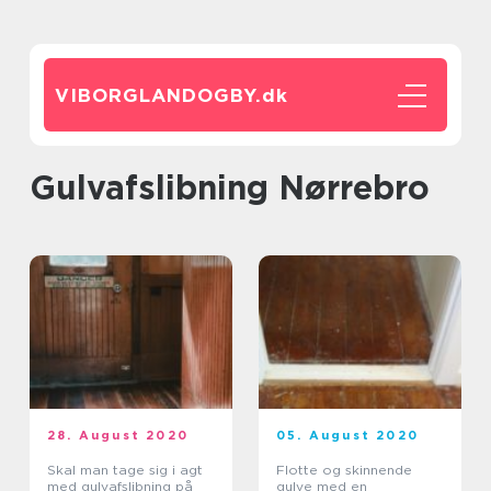
VIBORGLANDOGBY.
dk
Gulvafslibning Nørrebro
28. August 2020
05. August 2020
Skal man tage sig i agt
Flotte og skinnende
med gulvafslibning på
gulve med en