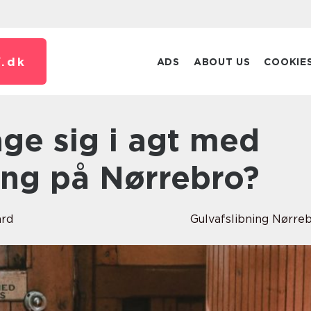
.
dk
ADS
ABOUT US
COOKIE
ing på Nørrebro?
ard
Gulvafslibning Nørre