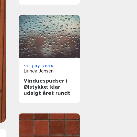
komfort og lavere
varmeregning
31. july 2026
Linnea Jensen
Vinduespudser i
Ølstykke: klar
udsigt året rundt