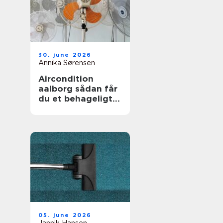
30. june 2026
Annika Sørensen
Aircondition
aalborg sådan får
du et behageligt
indeklima året
rundt
05. june 2026