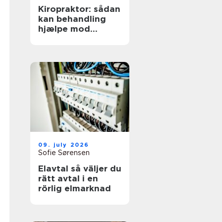
Kiropraktor: sådan
kan behandling
hjælpe mod
smerter i
hverdagens
bevægelser
09. july 2026
Sofie Sørensen
Elavtal så väljer du
rätt avtal i en
rörlig elmarknad