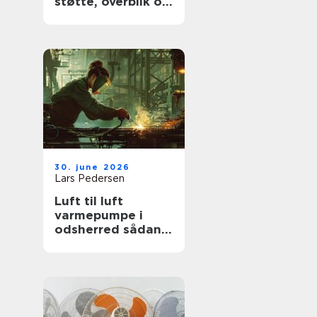
støtte, overblik og
værdige afskeder
30. june 2026
Lars Pedersen
Luft til luft
varmepumpe i
odsherred sådan
får du mest ud af
den