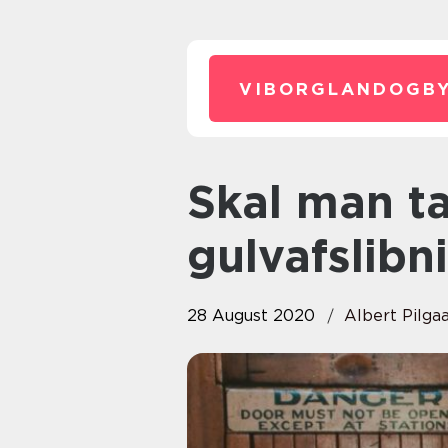
VIBORGLANDOGBY
Skal man tage sig i agt med
gulvafslibn
28 August 2020
Albert Pilga