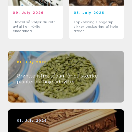
09. July 2026
05. July 2026
Elavtal så väljer du rätt
Topkabning slangerup
avtal i en rörlig
sikker beskæring af høje
elmarknad
træer
01. July 2026
Grøntsagsfrø: sådan får du stærke
planter og høje udbytter
01. July 2026