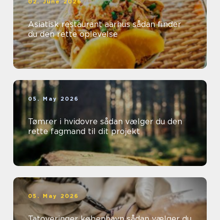
02. June 2026
Asiatisk restaurant aarhus sådan finder
du den rette oplevelse
05. May 2026
Tømrer i hvidovre sådan vælger du den
rette fagmand til dit projekt
05. May 2026
Tatoveringer københavn sådan vælger du