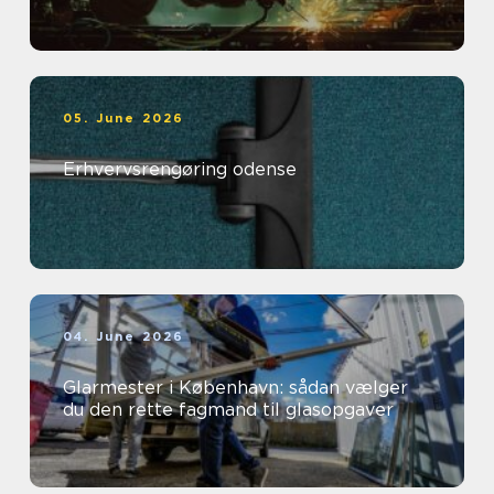
05. June 2026
Erhvervsrengøring odense
04. June 2026
Glarmester i København: sådan vælger
du den rette fagmand til glasopgaver