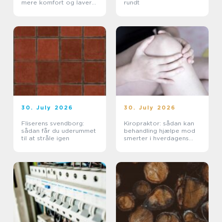
mere komfort og lavere
rundt
varmeregning
30. July 2026
30. July 2026
Fliserens svendborg:
Kiropraktor: sådan kan
sådan får du uderummet
behandling hjælpe mod
til at stråle igen
smerter i hverdagens
bevægelser