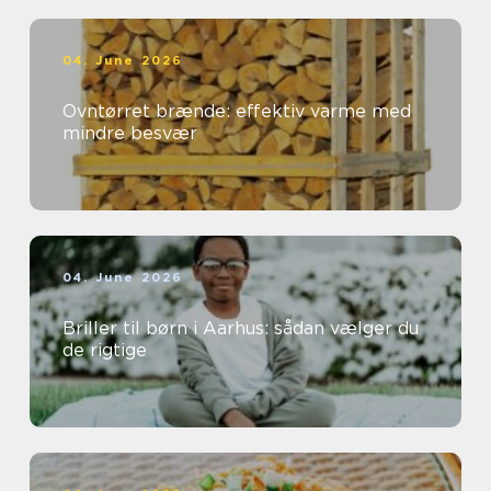
04. June 2026
Ovntørret brænde: effektiv varme med
mindre besvær
04. June 2026
Briller til børn i Aarhus: sådan vælger du
de rigtige