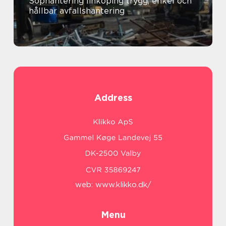
Sophantering linköping trygg, enkel och
hållbar avfallshantering
Address
web:
www.klikko.dk/
Menu