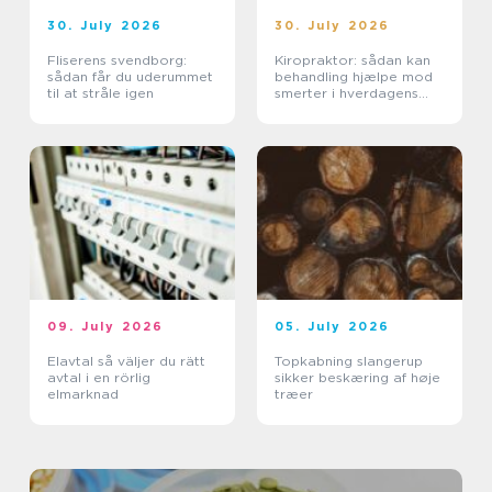
30. July 2026
30. July 2026
Fliserens svendborg:
Kiropraktor: sådan kan
sådan får du uderummet
behandling hjælpe mod
til at stråle igen
smerter i hverdagens
bevægelser
09. July 2026
05. July 2026
Elavtal så väljer du rätt
Topkabning slangerup
avtal i en rörlig
sikker beskæring af høje
elmarknad
træer