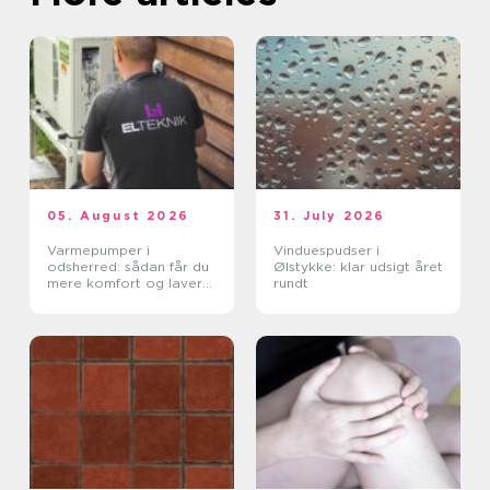
05. August 2026
31. July 2026
Varmepumper i
Vinduespudser i
odsherred: sådan får du
Ølstykke: klar udsigt året
mere komfort og lavere
rundt
varmeregning