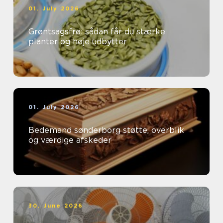
01. July 2026
Grøntsagsfrø: sådan får du stærke
planter og høje udbytter
01. July 2026
Bedemand sønderborg støtte, overblik
og værdige afskeder
30. June 2026