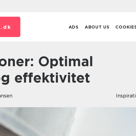
.
dk
ADS
ABOUT US
COOKIE
g effektivitet
ansen
Inspirat