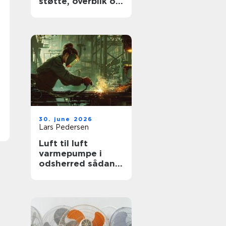
støtte, overblik og
værdige afskeder
30. june 2026
Lars Pedersen
Luft til luft
varmepumpe i
odsherred sådan
får du mest ud af
den