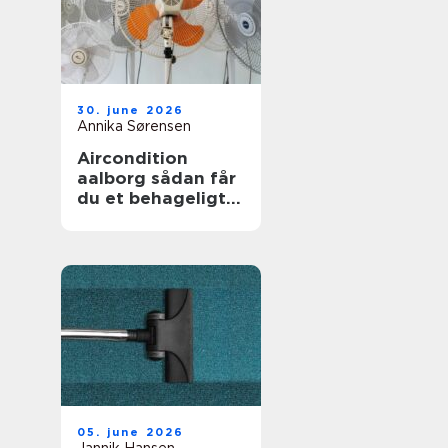
30. june 2026
Annika Sørensen
Aircondition
aalborg sådan får
du et behageligt
indeklima året
rundt
05. june 2026