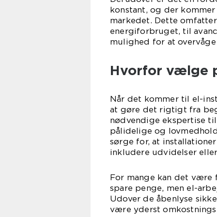
konstant, og der kommer 
markedet. Dette omfatter 
energiforbruget, til avan
mulighed for at overvåge 
Hvorfor vælge p
Når det kommer til el-inst
at gøre det rigtigt fra be
nødvendige ekspertise til 
pålidelige og lovmedholde
sørge for, at installation
inkludere udvidelser elle
For mange kan det være fr
spare penge, men el-arbej
Udover de åbenlyse sikker
være yderst omkostningsfu