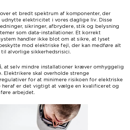
r over et bredt spektrum af komponenter, der
 udnytte elektricitet i vores daglige liv. Disse
dninger, sikringer, afbrydere, stik og belysning
emer som data-installationer. Et korrekt
system handler ikke blot om at sikre, at lyset
eskytte mod elektriske fejl, der kan medføre alt
til alvorlige sikkerhedsrisici.
å, at selv mindre installationer kræver omhyggelig
 Elektrikere skal overholde strenge
egulativer for at minimere risikoen for elektriske
heraf er det vigtigt at vælge en kvalificeret og
dføre arbejdet.