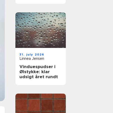
komfort og lavere
varmeregning
31. july 2026
Linnea Jensen
Vinduespudser i
Ølstykke: klar
udsigt året rundt