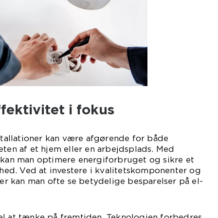
fektivitet i fokus
nstallationer kan være afgørende for både
eten af et hjem eller en arbejdsplads. Med
r kan man optimere energiforbruget og sikre et
erhed. Ved at investere i kvalitetskomponenter og
oner kan man ofte se betydelige besparelser på el-
el at tænke på fremtiden. Teknologien forbedres