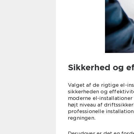
Sikkerhed og ef
Valget af de rigtige el-i
sikkerheden og effektivit
moderne el-installatione
højt niveau af driftssikk
professionelle installati
regningen.
Derudover er det en ford