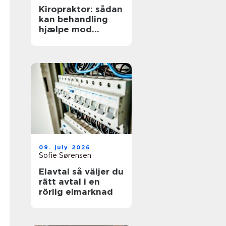
Kiropraktor: sådan
kan behandling
hjælpe mod
smerter i
hverdagens
bevægelser
09. july 2026
Sofie Sørensen
Elavtal så väljer du
rätt avtal i en
rörlig elmarknad