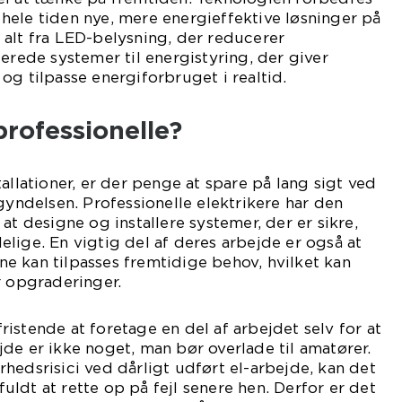
hele tiden nye, mere energieffektive løsninger på
alt fra LED-belysning, der reducerer
cerede systemer til energistyring, der giver
og tilpasse energiforbruget i realtid.
rofessionelle?
allationer, er der penge at spare på lang sigt ved
gyndelsen. Professionelle elektrikere har den
at designe og installere systemer, der er sikre,
lige. En vigtig del af deres arbejde er også at
erne kan tilpasses fremtidige behov, hvilket kan
r opgraderinger.
istende at foretage en del af arbejdet selv for at
de er ikke noget, man bør overlade til amatører.
hedsrisici ved dårligt udført el-arbejde, kan det
ldt at rette op på fejl senere hen. Derfor er det