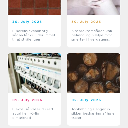
30. July 2026
30. July 2026
Fliserens svendborg:
Kiropraktor: sådan kan
sådan får du uderummet
behandling hjælpe mod
til at stråle igen
smerter i hverdagens
bevægelser
09. July 2026
05. July 2026
Elavtal så väljer du rätt
Topkabning slangerup
avtal i en rörlig
sikker beskæring af høje
elmarknad
træer