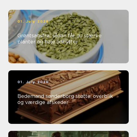
01. July 2026
Grøntsagsfrø: sådan får du stærke
planter og høje udbytter
01. July 2026
Bedemand sønderborg støtte, overblik
og værdige afskeder