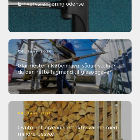
Erhvervsrengøring odense
04. June 2026
Glarmester i København: sådan vælger
du den rette fagmand til glasopgaver
04. June 2026
Ovntørret brænde: effektiv varme med
mindre besvær