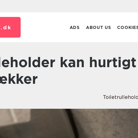
.
dk
ADS
ABOUT US
COOKIE
lækker
Toiletrullehol