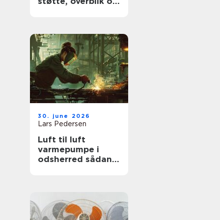
støtte, overblik og
værdige afskeder
30. june 2026
Lars Pedersen
Luft til luft
varmepumpe i
odsherred sådan
får du mest ud af
den