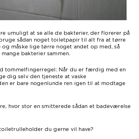
e umuligt at se alle de bakterier, der florerer på
bruge sådan noget toiletpapir til alt fra at tørre
e og måske lige tørre noget andet op med, så
 mange bakterier sammen.
d tommelfingerregel: Når du er færdig med en
ige dig selv den tjeneste at vaske
å den er bare nogenlunde ren igen til at modtage
re, hvor stor en smitterede sådan et badeværelse
toiletrulleholder du gerne vil have?