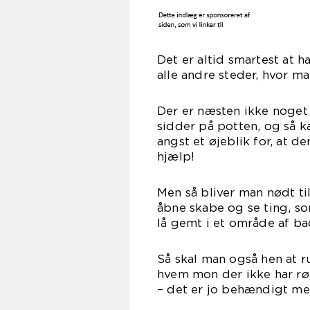
Det er altid smartest at h
alle andre steder, hvor man
Der er næsten ikke noge
sidder på potten, og så ka
angst et øjeblik for, at d
hjælp!
Men så bliver man nødt ti
åbne skabe og se ting, som
lå gemt i et område af ba
Så skal man også hen at r
hvem mon der ikke har rø
– det er jo behændigt med