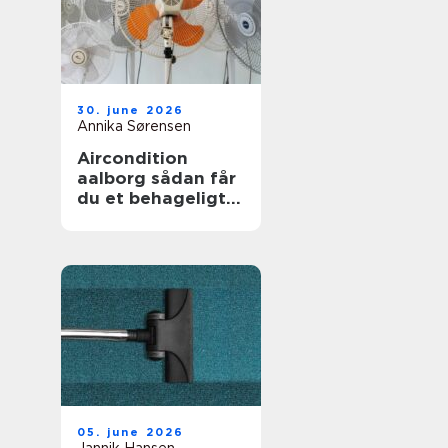
30. june 2026
Annika Sørensen
Aircondition
aalborg sådan får
du et behageligt
indeklima året
rundt
05. june 2026