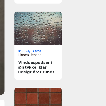
komfort og lavere
varmeregning
31. july 2026
Linnea Jensen
Vinduespudser i
Ølstykke: klar
udsigt året rundt