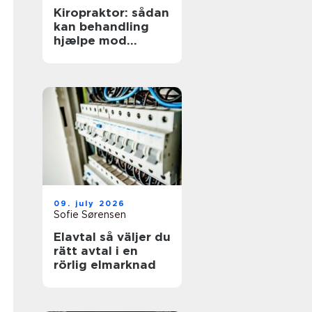
Kiropraktor: sådan
kan behandling
hjælpe mod
smerter i
hverdagens
bevægelser
09. july 2026
Sofie Sørensen
Elavtal så väljer du
rätt avtal i en
rörlig elmarknad