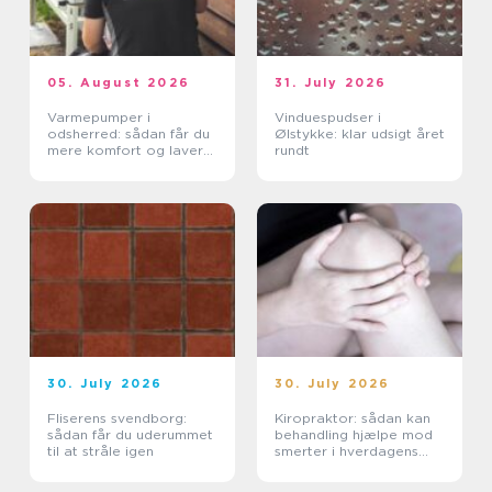
05. August 2026
31. July 2026
Varmepumper i
Vinduespudser i
odsherred: sådan får du
Ølstykke: klar udsigt året
mere komfort og lavere
rundt
varmeregning
30. July 2026
30. July 2026
Fliserens svendborg:
Kiropraktor: sådan kan
sådan får du uderummet
behandling hjælpe mod
til at stråle igen
smerter i hverdagens
bevægelser