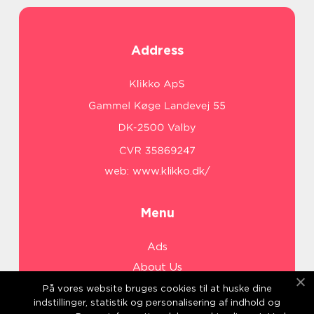
Address
web:
www.klikko.dk/
Menu
Ads
About Us
Cookies
På vores website bruges cookies til at huske dine
indstillinger, statistik og personalisering af indhold og
Contact