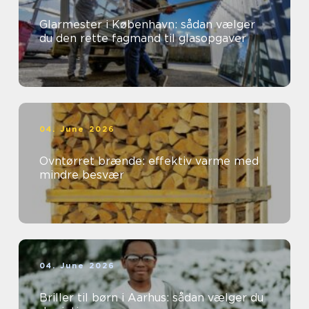
Glarmester i København: sådan vælger
du den rette fagmand til glasopgaver
04. June 2026
Ovntørret brænde: effektiv varme med
mindre besvær
04. June 2026
Briller til børn i Aarhus: sådan vælger du