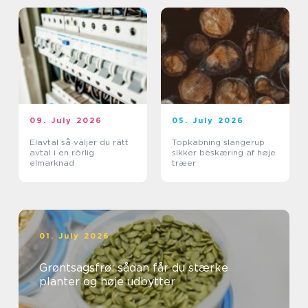
09. July 2026
05. July 2026
Elavtal så väljer du rätt
Topkabning slangerup
avtal i en rörlig
sikker beskæring af høje
elmarknad
træer
01. July 2026
Grøntsagsfrø: sådan får du stærke
planter og høje udbytter