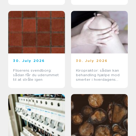
varmeregning
30. July 2026
30. July 2026
Fliserens svendborg:
Kiropraktor: sådan kan
sådan får du uderummet
behandling hjælpe mod
til at stråle igen
smerter i hverdagens
bevægelser