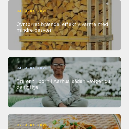
04. June 2026
Ovntørret brænde: effektiv varme med
mindre besvær
04. June 2026
Briller til børn i Aarhus: sådan vælger du
de rigtige
02. June 2026