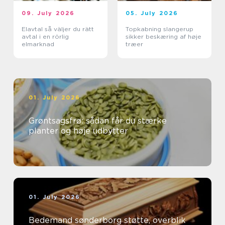
09. July 2026
05. July 2026
Elavtal så väljer du rätt
Topkabning slangerup
avtal i en rörlig
sikker beskæring af høje
elmarknad
træer
01. July 2026
Grøntsagsfrø: sådan får du stærke
planter og høje udbytter
01. July 2026
Bedemand sønderborg støtte, overblik