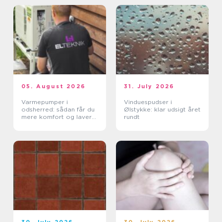
05. August 2026
31. July 2026
Varmepumper i
Vinduespudser i
odsherred: sådan får du
Ølstykke: klar udsigt året
mere komfort og lavere
rundt
varmeregning