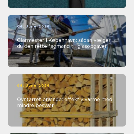
04. June 2026
Glarmester i København: sådan vælger
du den rette fagmand til glasopgaver
04. June 2026
Ovntørret brænde: effektiv varme med
mindre besvær