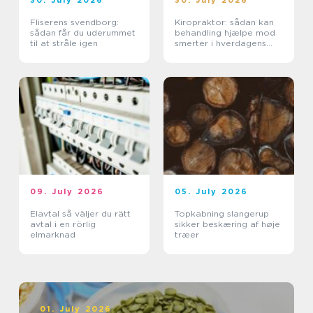
30. July 2026
30. July 2026
Fliserens svendborg:
Kiropraktor: sådan kan
sådan får du uderummet
behandling hjælpe mod
til at stråle igen
smerter i hverdagens
bevægelser
09. July 2026
05. July 2026
Elavtal så väljer du rätt
Topkabning slangerup
avtal i en rörlig
sikker beskæring af høje
elmarknad
træer
01. July 2026