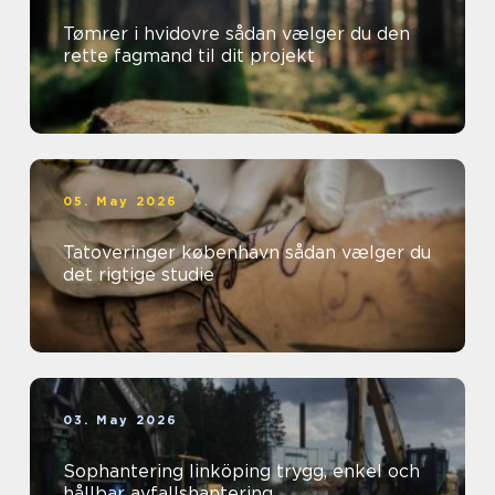
Tømrer i hvidovre sådan vælger du den
rette fagmand til dit projekt
05. May 2026
Tatoveringer københavn sådan vælger du
det rigtige studie
03. May 2026
Sophantering linköping trygg, enkel och
hållbar avfallshantering