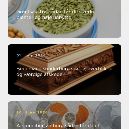
Grøntsagsfrø: sådan får du stærke
planter og høje udbytter
01. July 2026
Bedemand sønderborg støtte, overblik
og værdige afskeder
30. June 2026
Aircondition aalborg sådan får du et