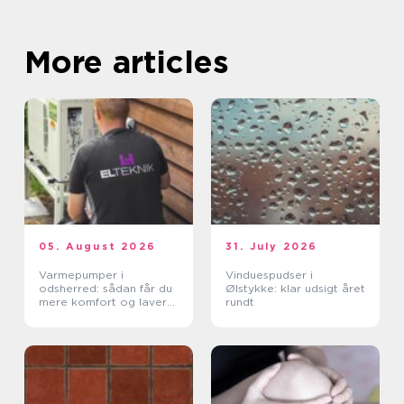
More articles
05. August 2026
31. July 2026
Varmepumper i
Vinduespudser i
odsherred: sådan får du
Ølstykke: klar udsigt året
mere komfort og lavere
rundt
varmeregning