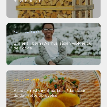
mindre besvær
04. June 2026
Briller til børn i Aarhus: sådan vælger du
de rigtige
02. June 2026
Asiatisk restaurant aarhus sådan finder
du den rette oplevelse