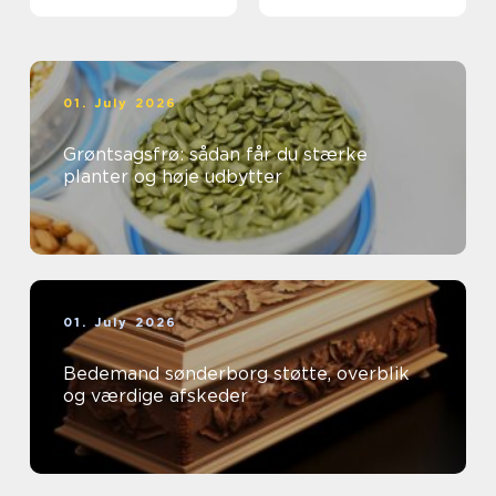
01. July 2026
Grøntsagsfrø: sådan får du stærke
planter og høje udbytter
01. July 2026
Bedemand sønderborg støtte, overblik
og værdige afskeder