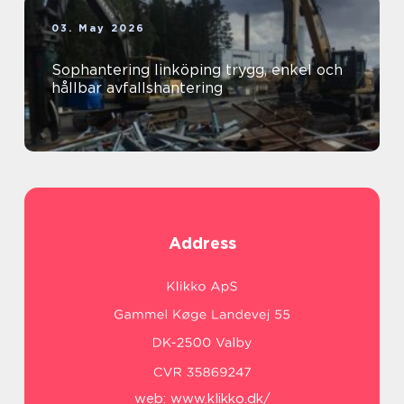
03. May 2026
Sophantering linköping trygg, enkel och
hållbar avfallshantering
Address
web:
www.klikko.dk/