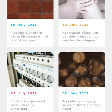
30. July 2026
30. July 2026
Fliserens svendborg:
Kiropraktor: sådan kan
sådan får du uderummet
behandling hjælpe mod
til at stråle igen
smerter i hverdagens
bevægelser
09. July 2026
05. July 2026
Elavtal så väljer du rätt
Topkabning slangerup
avtal i en rörlig
sikker beskæring af høje
elmarknad
træer