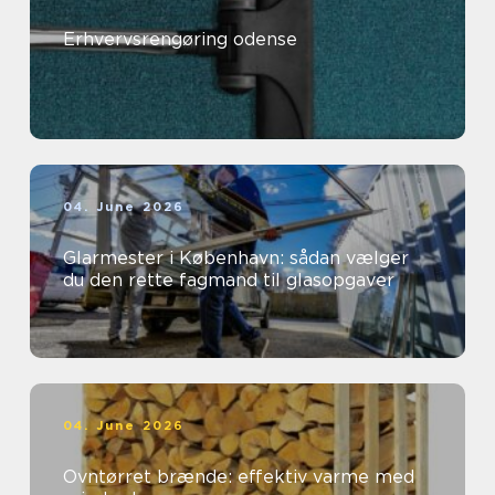
Erhvervsrengøring odense
04. June 2026
Glarmester i København: sådan vælger
du den rette fagmand til glasopgaver
04. June 2026
Ovntørret brænde: effektiv varme med