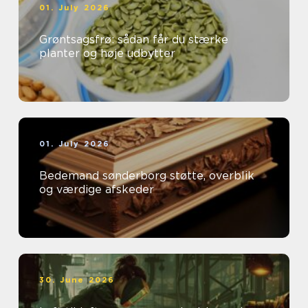
01. July 2026
Grøntsagsfrø: sådan får du stærke
planter og høje udbytter
01. July 2026
Bedemand sønderborg støtte, overblik
og værdige afskeder
30. June 2026