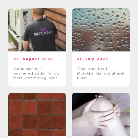
05. August 2026
31. July 2026
Varmepumper i
Vinduespudser i
odsherred: sådan får du
Ølstykke: klar udsigt året
mere komfort og lavere
rundt
varmeregning