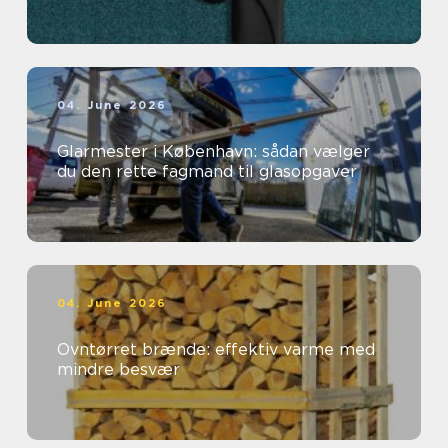
04. June 2026
Glarmester i København: sådan vælger
du den rette fagmand til glasopgaver
04. June 2026
Ovntørret brænde: effektiv varme med
mindre besvær