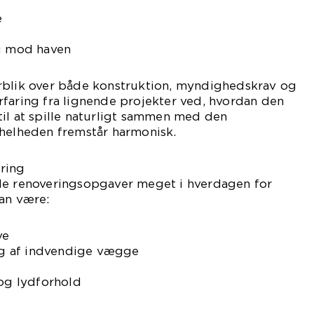
e
ng mod haven
rblik over både konstruktion, myndighedskrav og
faring fra lignende projekter ved, hvordan den
il at spille naturligt sammen med den
 helheden fremstår harmonisk.
ring
le renoveringsopgaver meget i hverdagen for
an være:
ve
ing af indvendige vægge
 og lydforhold