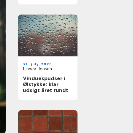
komfort og lavere
varmeregning
31. july 2026
Linnea Jensen
Vinduespudser i
Ølstykke: klar
udsigt året rundt