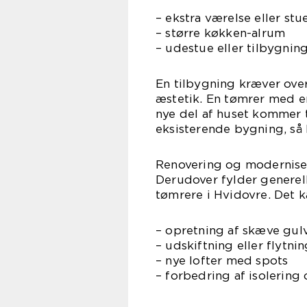
– ekstra værelse eller stu
– større køkken-alrum
– udestue eller tilbygni
En tilbygning kræver ove
æstetik. En tømrer med er
nye del af huset kommer t
eksisterende bygning, så
Renovering og modernise
Derudover fylder generel
tømrere i Hvidovre. Det k
– opretning af skæve gul
– udskiftning eller flytn
– nye lofter med spots
– forbedring af isolering