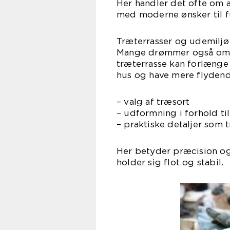
Her handler det ofte om a
med moderne ønsker til f
Træterrasser og udemiljø
Mange drømmer også om a
træterrasse kan forlæng
hus og have mere flydend
– valg af træsort
– udformning i forhold til
– praktiske detaljer som
Her betyder præcision og
holder sig flot og stabil.