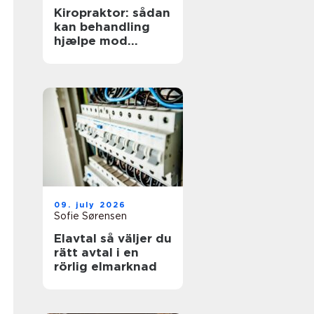
Kiropraktor: sådan
kan behandling
hjælpe mod
smerter i
hverdagens
bevægelser
09. july 2026
Sofie Sørensen
Elavtal så väljer du
rätt avtal i en
rörlig elmarknad