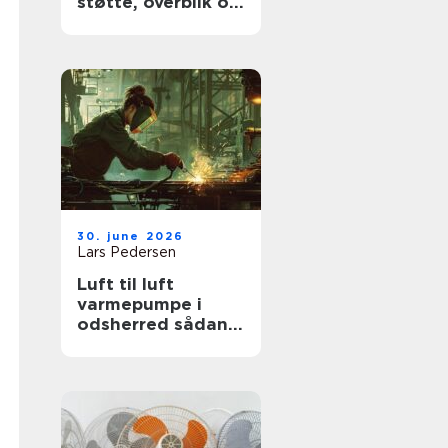
støtte, overblik og
værdige afskeder
30. june 2026
Lars Pedersen
Luft til luft
varmepumpe i
odsherred sådan
får du mest ud af
den