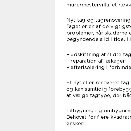
murermestervilla, et ræk
Nyt tag og tagrenovering
Taget er en af de vigtigs
problemer, når skaderne 
begyndende slid i tide. I
– udskiftning af slidte ta
– reparation af lækager
– efterisolering i forbin
Et nyt eller renoveret ta
og kan samtidig forebyg
at vælge tagtype, der bå
Tilbygning og ombygnin
Behovet for flere kvadra
ønsker: