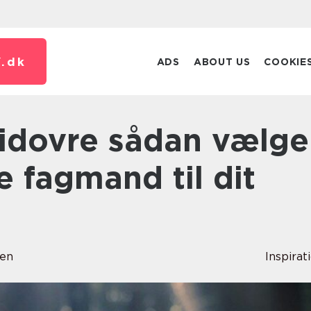
.
dk
ADS
ABOUT US
COOKIE
e fagmand til dit
en
Inspirat