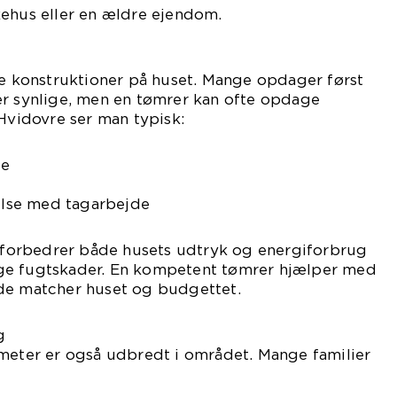
kehus eller en ældre ejendom.
te konstruktioner på huset. Mange opdager først
er synlige, men en tømrer kan ofte opdage
 Hvidovre ser man typisk:
ge
delse med tagarbejde
g forbedrer både husets udtryk og energiforbrug
ge fugtskader. En kompetent tømrer hjælper med
de matcher huset og budgettet.
g
tmeter er også udbredt i området. Mange familier