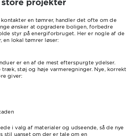
 store projekter
 kontakter en tømrer, handler det ofte om de
nge ønsker at opgradere boligen, forbedre
lde styr på energiforbruget. Her er nogle af de
 en lokal tømrer løser:
nduer er en af de mest efterspurgte ydelser.
 træk, støj og høje varmeregninger. Nye, korrekt
e giver:
caden
lede i valg af materialer og udseende, så de nye
s stil uanset om der er tale om en