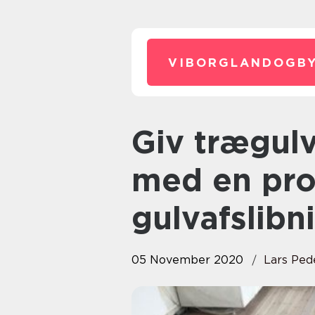
VIBORGLANDOGBY
Giv trægulvet en chance mere
med en pro
gulvafslibn
05 November 2020
Lars Ped