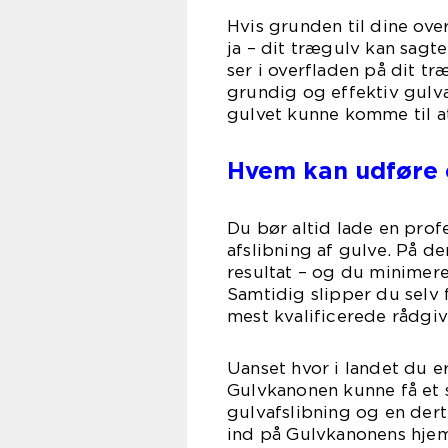
Hvis grunden til dine over
ja – dit trægulv kan sagt
ser i overfladen på dit tr
grundig og effektiv gulva
gulvet kunne komme til a
Hvem kan udføre e
Du bør altid lade en pro
afslibning af gulve. På d
resultat – og du minimere
Samtidig slipper du selv 
mest kvalificerede rådgiv
Uanset hvor i landet du e
Gulvkanonen kunne få et s
gulvafslibning og en dert
ind på Gulvkanonens hje