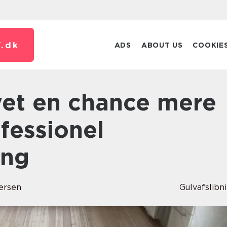
.
dk
ADS
ABOUT US
COOKIE
fessionel
ing
ersen
Gulvafslibn