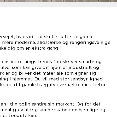
vejet, hvorvidt du skulle skifte de gamle,
mere moderne, slidstærke og rengøringsvenlige
ke dig om en ekstra gang.
dens indretnings trends foreskriver smarte og
lve, som kan give dit hjem et industrielt og
k er og bliver det materiale som egner sig
ning i hjemmet. Du vil med stor sandsynlighed
 du lod dit gamle trægulv overhælde med beton
kken i din bolig ændre sig markant. Og for det
cement gulv aldrig kunne skabe den hjemlige og
 et trægulv kan.