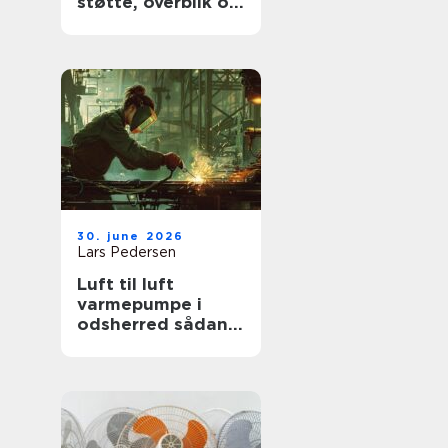
støtte, overblik og
værdige afskeder
30. june 2026
Lars Pedersen
Luft til luft
varmepumpe i
odsherred sådan
får du mest ud af
den