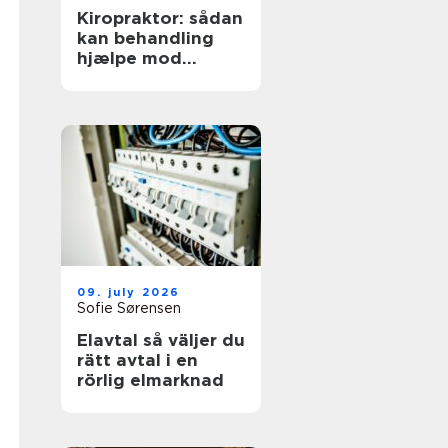
Kiropraktor: sådan
kan behandling
hjælpe mod
smerter i
hverdagens
bevægelser
09. july 2026
Sofie Sørensen
Elavtal så väljer du
rätt avtal i en
rörlig elmarknad