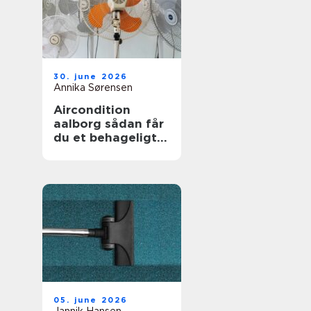
30. june 2026
Annika Sørensen
Aircondition
aalborg sådan får
du et behageligt
indeklima året
rundt
05. june 2026