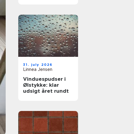
komfort og lavere
varmeregning
31. july 2026
Linnea Jensen
Vinduespudser i
Ølstykke: klar
udsigt året rundt