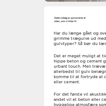
Har du længe gået og over
grimme trægulve ud med 
gulvtyper? Så bør du tæn
Det er meget muligt at ti
hippe beton og cement gu
urbant touch. Men trævær
allerbedst til gulv belæg
komme til at fortryde at
eller cement.
For det første vil akusti
andet vil et beton eller 
hyggelige atmosfære som