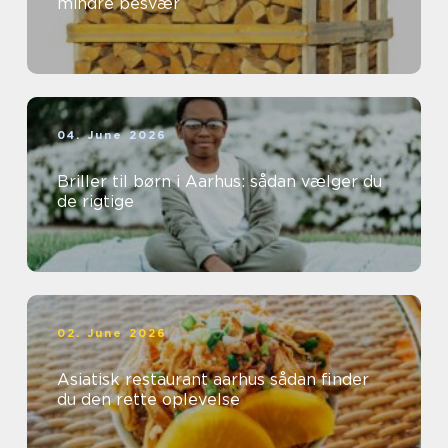
mindre besvær
04. June 2026
Briller til børn i Aarhus: sådan vælger du
de rigtige
02. June 2026
Asiatisk restaurant aarhus sådan finder
du den rette oplevelse