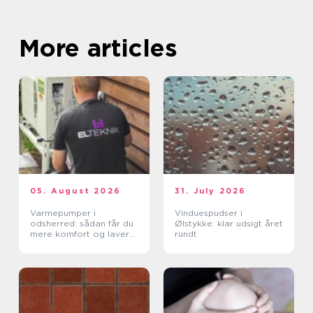
More articles
05. August 2026
31. July 2026
Varmepumper i
Vinduespudser i
odsherred: sådan får du
Ølstykke: klar udsigt året
mere komfort og lavere
rundt
varmeregning