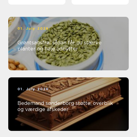
01. July 2026
Grøntsagsfrø: sådan får du stærke
planter og høje udbytter
01. July 2026
Bedemand sønderborg støtte, overblik
og værdige afskeder