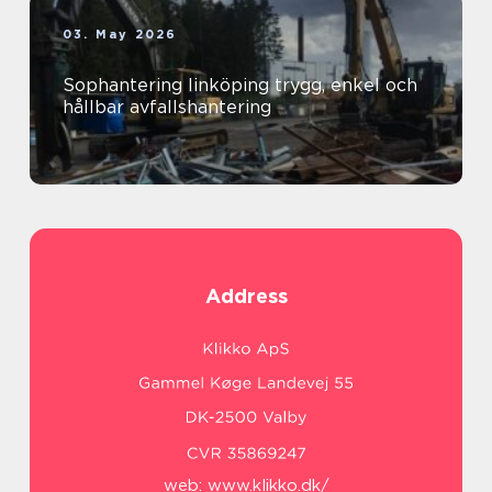
03. May 2026
Sophantering linköping trygg, enkel och
hållbar avfallshantering
Address
web:
www.klikko.dk/