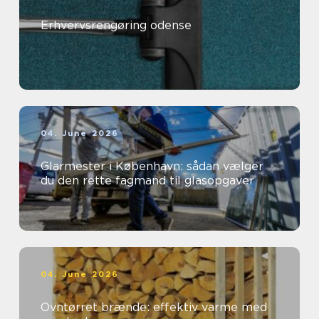
Erhvervsrengøring odense
04. June 2026
Glarmester i København: sådan vælger
du den rette fagmand til glasopgaver
04. June 2026
Ovntørret brænde: effektiv varme med