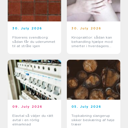
30. July 2026
30. July 2026
Fliserens svendborg:
Kiropraktor: sådan kan
sådan får du uderummet
behandling hjælpe mod
til at stråle igen
smerter i hverdagens
bevægelser
09. July 2026
05. July 2026
Elavtal så väljer du rätt
Topkabning slangerup
avtal i en rörlig
sikker beskæring af høje
elmarknad
træer