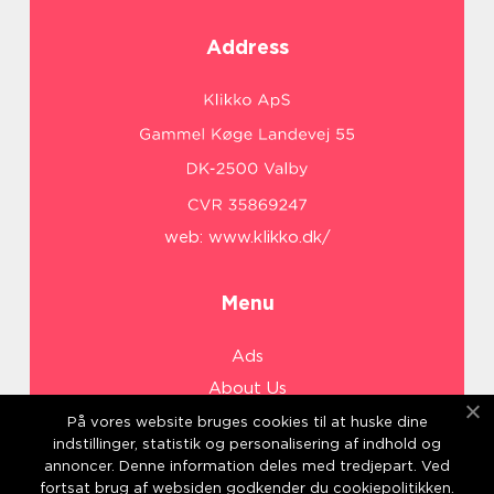
Address
web:
www.klikko.dk/
Menu
Ads
About Us
Cookies
På vores website bruges cookies til at huske dine
indstillinger, statistik og personalisering af indhold og
Contact
annoncer. Denne information deles med tredjepart. Ved
Sitemap
fortsat brug af websiden godkender du cookiepolitikken.