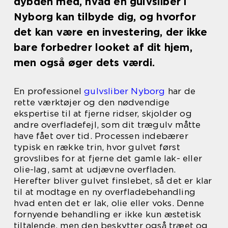
dybden med, hvad en gulvsliber i
Nyborg kan tilbyde dig, og hvorfor
det kan være en investering, der ikke
bare forbedrer looket af dit hjem,
men også øger dets værdi.
En professionel
gulvsliber Nyborg
har de
rette værktøjer og den nødvendige
ekspertise til at fjerne ridser, skjolder og
andre overfladefejl, som dit trægulv måtte
have fået over tid. Processen indebærer
typisk en række trin, hvor gulvet først
grovslibes for at fjerne det gamle lak- eller
olie-lag, samt at udjævne overfladen.
Herefter bliver gulvet finslebet, så det er klar
til at modtage en ny overfladebehandling
hvad enten det er lak, olie eller voks. Denne
fornyende behandling er ikke kun æstetisk
tiltalende, men den beskytter også træet og