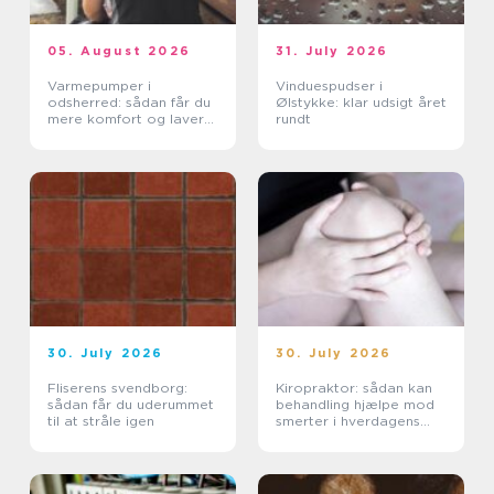
05. August 2026
31. July 2026
Varmepumper i
Vinduespudser i
odsherred: sådan får du
Ølstykke: klar udsigt året
mere komfort og lavere
rundt
varmeregning
30. July 2026
30. July 2026
Fliserens svendborg:
Kiropraktor: sådan kan
sådan får du uderummet
behandling hjælpe mod
til at stråle igen
smerter i hverdagens
bevægelser