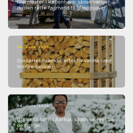
Glarmester i København: sådan vælger
du den rette fagmand til glasopgaver
04. June 2026
Ovntørret brænde: effektiv varme med
mindre besvær
04. June 2026
Briller til børn i Aarhus: sådan vælger du
de rigtige