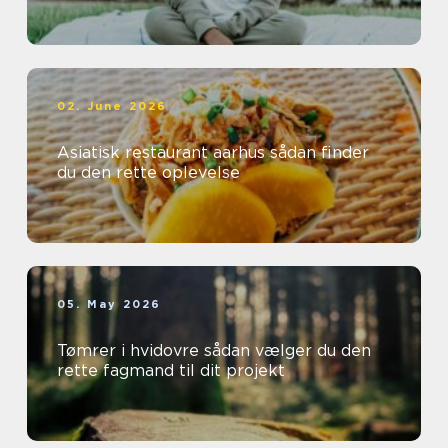
02. June 2026
Asiatisk restaurant aarhus sådan finder
du den rette oplevelse
05. May 2026
Tømrer i hvidovre sådan vælger du den
rette fagmand til dit projekt