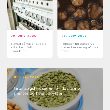
09. July 2026
05. July 2026
Elavtal så väljer du rätt
Topkabning slangerup
avtal i en rörlig
sikker beskæring af høje
elmarknad
træer
01. July 2026
Grøntsagsfrø: sådan får du stærke
planter og høje udbytter