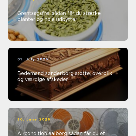
Grøntsagsfrø: sådan får du stærke
planter og høje udbytter
01. July 2026
Bedemand sønderborg støtte, overblik
og værdige afskeder
30. June 2026
Aircondition aalborg sådan får du et