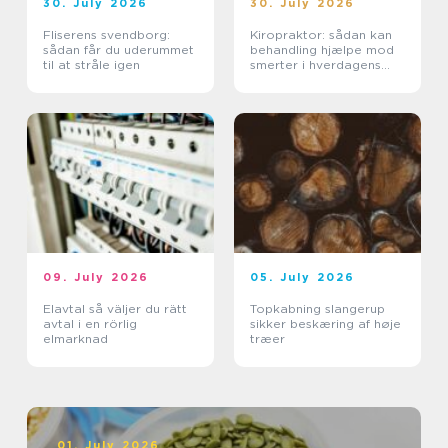
30. July 2026
30. July 2026
Fliserens svendborg:
Kiropraktor: sådan kan
sådan får du uderummet
behandling hjælpe mod
til at stråle igen
smerter i hverdagens
bevægelser
09. July 2026
05. July 2026
Elavtal så väljer du rätt
Topkabning slangerup
avtal i en rörlig
sikker beskæring af høje
elmarknad
træer
01. July 2026