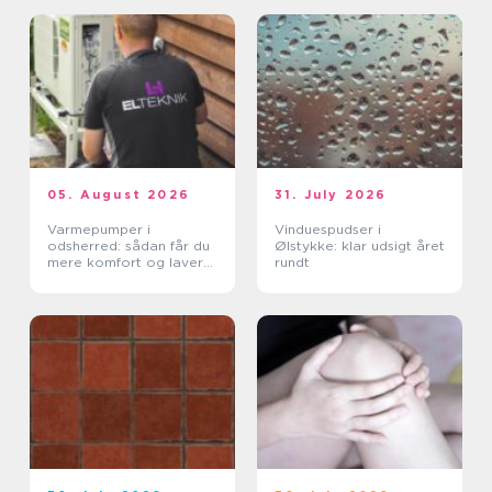
05. August 2026
31. July 2026
Varmepumper i
Vinduespudser i
odsherred: sådan får du
Ølstykke: klar udsigt året
mere komfort og lavere
rundt
varmeregning