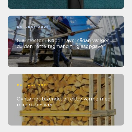
04. June 2026
Glarmester i København: sådan vælger
du den rette fagmand til glasopgaver
04. June 2026
Ovntørret brænde: effektiv varme med
mindre besvær