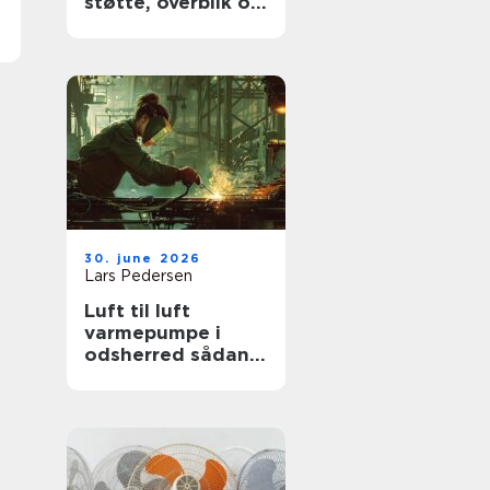
støtte, overblik og
værdige afskeder
30. june 2026
Lars Pedersen
Luft til luft
varmepumpe i
odsherred sådan
får du mest ud af
den