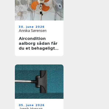
30. june 2026
Annika Sørensen
Aircondition
aalborg sådan får
du et behageligt
indeklima året
rundt
05. june 2026