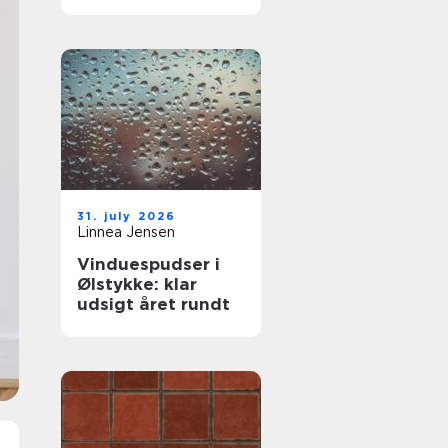
komfort og lavere
varmeregning
31. july 2026
Linnea Jensen
Vinduespudser i
Ølstykke: klar
udsigt året rundt