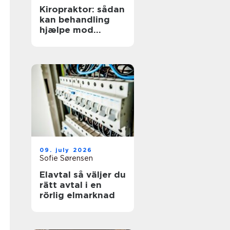
Kiropraktor: sådan
kan behandling
hjælpe mod
smerter i
hverdagens
bevægelser
09. july 2026
Sofie Sørensen
Elavtal så väljer du
rätt avtal i en
rörlig elmarknad