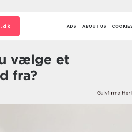
.
dk
ADS
ABOUT US
COOKIE
d fra?
Gulvfirma Her