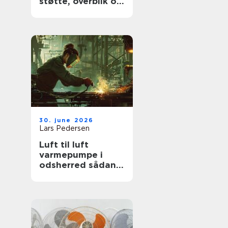
støtte, overblik og
værdige afskeder
30. june 2026
Lars Pedersen
Luft til luft
varmepumpe i
odsherred sådan
får du mest ud af
den