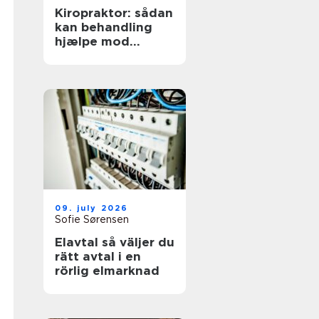
Kiropraktor: sådan
kan behandling
hjælpe mod
smerter i
hverdagens
bevægelser
09. july 2026
Sofie Sørensen
Elavtal så väljer du
rätt avtal i en
rörlig elmarknad