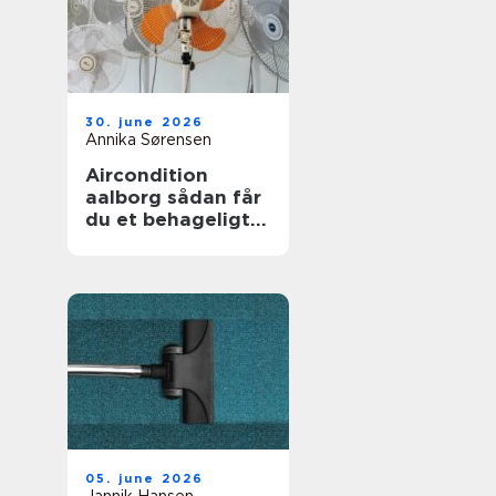
30. june 2026
Annika Sørensen
Aircondition
aalborg sådan får
du et behageligt
indeklima året
rundt
05. june 2026