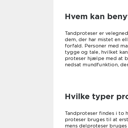
Hvem kan benyt
Tandproteser er velegnede
dem, der har mistet en el
forfald. Personer med m
tygge og tale, hvilket ka
proteser hjælpe med at b
nedsat mundfunktion, der
Hvilke typer pr
Tandproteser findes i to
proteser bruges til at ers
mens delproteser bruges t