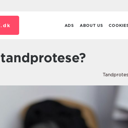
.
dk
ADS
ABOUT US
COOKIE
n tandprotese?
Tandprote