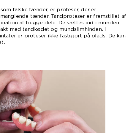
som falske tænder, er proteser, der er
te manglende tænder. Tandproteser er fremstillet af
bination af begge dele. De sættes ind i munden
takt med tandkødet og mundslimhinden. I
tater er proteser ikke fastgjort på plads. De kan
et.