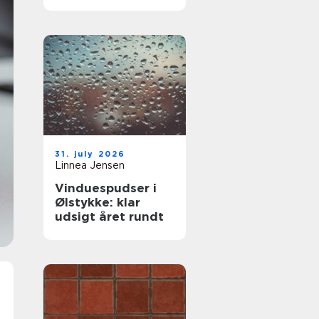
komfort og lavere
varmeregning
31. july 2026
Linnea Jensen
Vinduespudser i
Ølstykke: klar
udsigt året rundt