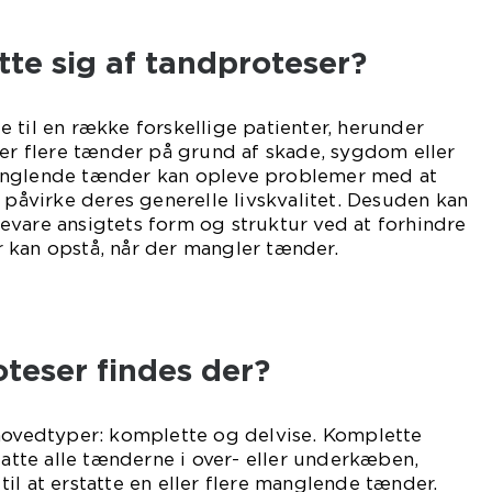
te sig af tandproteser?
 til en række forskellige patienter, herunder
ler flere tænder på grund af skade, sygdom eller
anglende tænder kan opleve problemer med at
n påvirke deres generelle livskvalitet. Desuden kan
evare ansigtets form og struktur ved at forhindre
 kan opstå, når der mangler tænder.
oteser findes der?
 hovedtyper: komplette og delvise. Komplette
tatte alle tænderne i over- eller underkæben,
il at erstatte en eller flere manglende tænder.