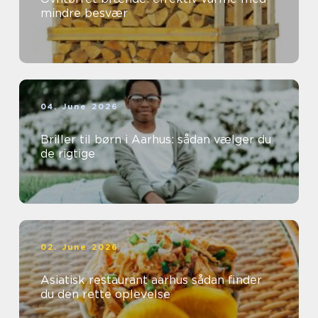
mindre besvær
04. June 2026
Briller til børn i Aarhus: sådan vælger du
de rigtige
02. June 2026
Asiatisk restaurant aarhus sådan finder
du den rette oplevelse