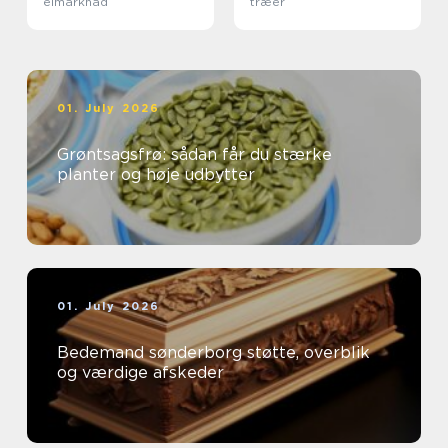
elmarknad
træer
01. July 2026
Grøntsagsfrø: sådan får du stærke
planter og høje udbytter
01. July 2026
Bedemand sønderborg støtte, overblik
og værdige afskeder