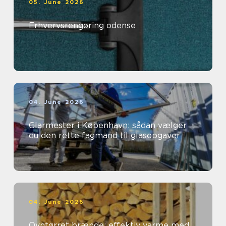
05. June 2026
Erhvervsrengøring odense
04. June 2026
Glarmester i København: sådan vælger
du den rette fagmand til glasopgaver
04. June 2026
Ovntørret brænde: effektiv varme med