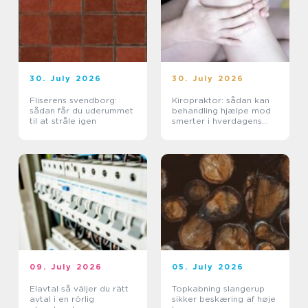
30. July 2026
30. July 2026
Fliserens svendborg:
Kiropraktor: sådan kan
sådan får du uderummet
behandling hjælpe mod
til at stråle igen
smerter i hverdagens
bevægelser
09. July 2026
05. July 2026
Elavtal så väljer du rätt
Topkabning slangerup
avtal i en rörlig
sikker beskæring af høje