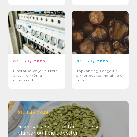
bevægelser
09. July 2026
05. July 2026
Elavtal så väljer du rätt
Topkabning slangerup
avtal i en rörlig
sikker beskæring af høje
elmarknad
træer
01. July 2026
Grøntsagsfrø: sådan får du stærke
planter og høje udbytter