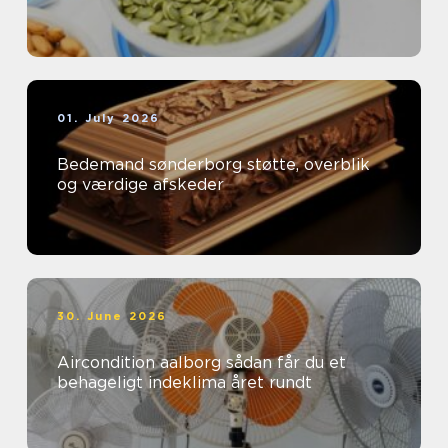
01. July 2026
Bedemand sønderborg støtte, overblik
og værdige afskeder
30. June 2026
Aircondition aalborg sådan får du et
behageligt indeklima året rundt