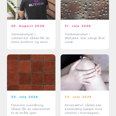
05. August 2026
31. July 2026
Varmepumper i
Vinduespudser i
odsherred: sådan får du
Ølstykke: klar udsigt året
mere komfort og lavere
rundt
varmeregning
30. July 2026
30. July 2026
Fliserens svendborg:
Kiropraktor: sådan kan
sådan får du uderummet
behandling hjælpe mod
til at stråle igen
smerter i hverdagens