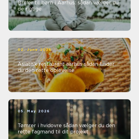
Briller til børn i Aarhus: sådan vælger du
de rigtige
02. June 2026
Asiatisk restaurant aarhus sådan finder
du den rette oplevelse
05. May 2026
Tømrer i hvidovre sådan vælger du den
rette fagmand til dit projekt