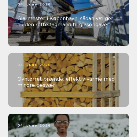
04. June 2026
Glarmester i København: sådan vælger
du den rette fagmand til glasopgaver
04. June 2026
Ovntørret brænde: effektiv varme med
mindre besvær
04. June 2026